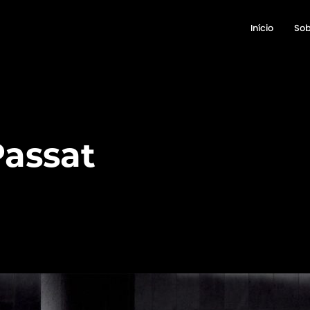
Início
Sob
assat